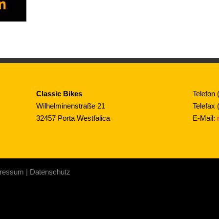
Classic Bikes
Telefon 
Wilhelminenstraße 21
Telefax 
32457 Porta Westfalica
E-Mail:
ressum
|
Datenschutz