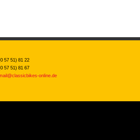
(0 57 51) 81 22
(0 57 51) 81 67
mail@classicbikes-online.de